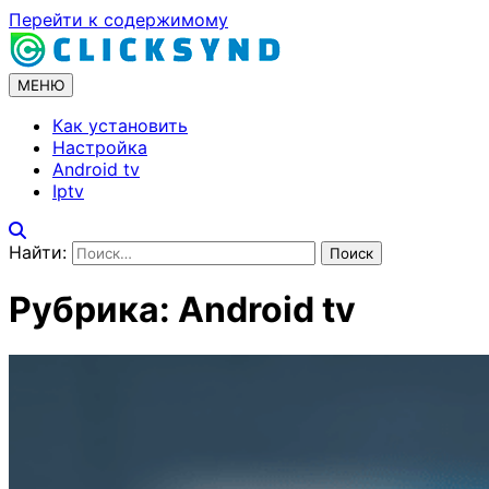
Перейти к содержимому
МЕНЮ
Как установить
Настройка
Android tv
Iptv
Найти:
Рубрика:
Android tv