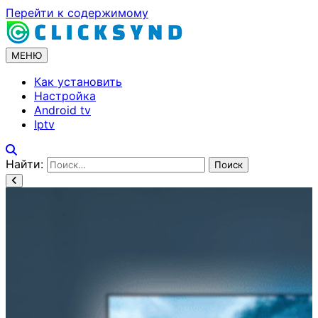
Перейти к содержимому
МЕНЮ
Как установить
Настройка
Android tv
Iptv
Найти: